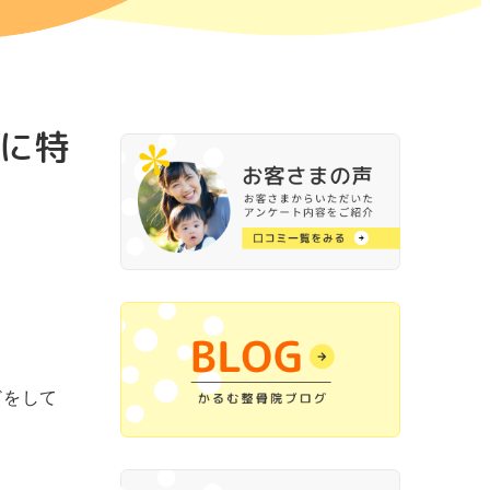
に特
どをして