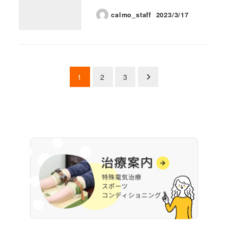
calmo_staff
2023/3/17
投稿のページ送り
1
2
3