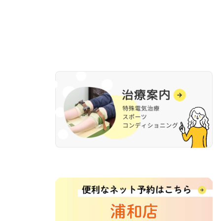
稿
の
ペ
ー
ジ
送
り