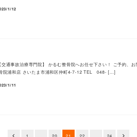
023/1/12
交通事故治療専門院】 かるむ整骨院へお任せ下さい！ ご予約、お問
浦和店 さいたま市浦和区仲町4-7-12 TEL 048- […]
023/1/11
1
…
20
21
22
…
24