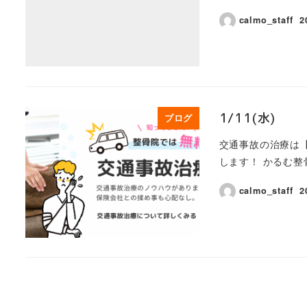
calmo_staff
2
1/11(水)
ブログ
交通事故の治療は【
します！ かるむ整骨院
calmo_staff
2
投