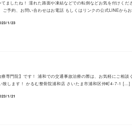
いてましたね！ 濡れた路面や凍結などでの転倒などお気を付けくださ
 ご予約、お問い合わせはお電話 もしくはリンクの公式LINEからお 
023/1/23
治療専門院】です！ 浦和での交通事故治療の際は、お気軽にご相談く
い致します！ かるむ整骨院浦和店 さいたま市浦和区仲町4-7-1 […]
023/1/21