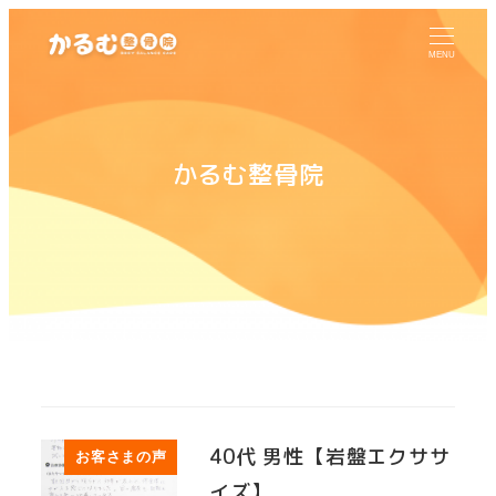
MENU
かるむ整骨院
40代 男性【岩盤エクササ
お客さまの声
イズ】