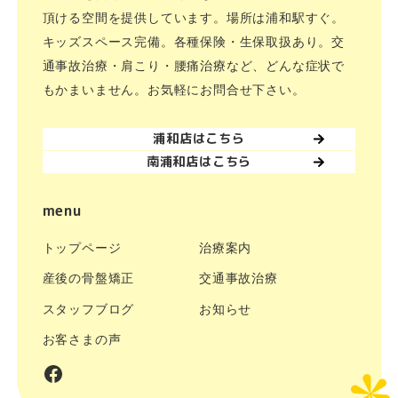
頂ける空間を提供しています。場所は浦和駅すぐ。
キッズスペース完備。各種保険・生保取扱あり。交
通事故治療・肩こり・腰痛治療など、どんな症状で
もかまいません。お気軽にお問合せ下さい。
浦和店はこちら
南浦和店はこちら
menu
トップページ
治療案内
産後の骨盤矯正
交通事故治療
スタッフブログ
お知らせ
お客さまの声
facebook